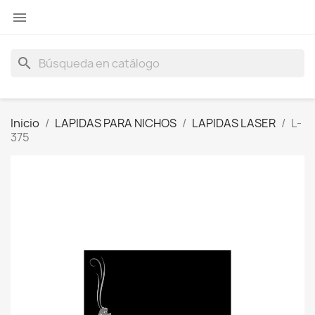

search
Inicio
LAPIDAS PARA NICHOS
LAPIDAS LASER
L-
375