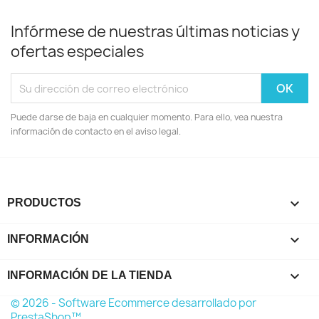
Infórmese de nuestras últimas noticias y
ofertas especiales
Puede darse de baja en cualquier momento. Para ello, vea nuestra
información de contacto en el aviso legal.

PRODUCTOS

INFORMACIÓN
keyboard_arrow_down
INFORMACIÓN DE LA TIENDA
© 2026 - Software Ecommerce desarrollado por
PrestaShop™